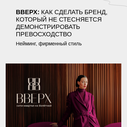
КОНТЕКСТ
Изначально это был «Сити-квартал на Взлётной»
—
нейтральное и описательное название.
Сама же локация оказалась совсем не нейтральной.
Взлётная
—
один из первых районов Красноярска, где начали
появляться новостройки. Именно сюда переезжали люди,
которые могли позволить себе новое, современное жилье.
Со временем это сформировало устойчивое восприятие района
внутри города, как места с определенным уровнем и аудиторией.
Поэтому сам проект тоже опирался на этот контекст: дорогая
архитектура, выразительные общественные пространства
и ставка на ощущении элитарности.