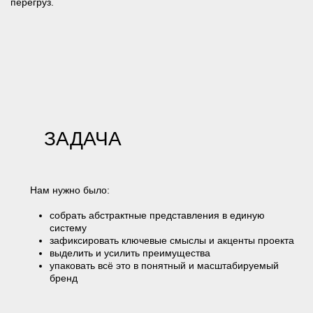
Скорее, надо было поймать то состояние, которое уже
было заложено в проект, и не потерять его в процессе.
ПОИСК
РЕШЕНИЯ
У нас было точное понимание: у заказчика есть запрос на
заметный ЖК. Этот запрос напрямую продолжал
концепцию самой локации с уже сложившимся образом
«элитного» района и соответствующими ожиданиями
аудитории.
Первоначальное название «сити-квартал на Взлётной»
эту задачу не вытягивало. Оно оставалось описательным
и не передавало характер проекта. С этим мы и начали
работать.