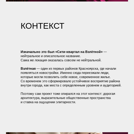
Проект ВВЕРХ мы создавали в тесной связке с заказчиком.
У команды со стороны клиента уже было некоторое
представление о будущем ЖК: по внешнему виду,
классовости. При этом это видение оставалось
интуитивным и местами противоречивым: с одной стороны
желание сделать проект заметным и выделяющимся,
с другой — риск уйти в избыточную «люксовость» или
перегруз.
ЗАДАЧА