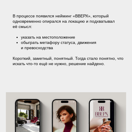
При этом важно было не уйти в агрессию, поэтому
мы «смесь» бордового и фуксии уравновесили спокойным
бежевым. За счёт этого визуал остался собранным
и не перегруженным, несмотря на яркий акцент.
Дополнили мы это тонкими линиями и прямоугольными
модулями. В итоге айдентика получилась
сбалансированной.
КОММУНИКАЦИЯ
Лейтмотив продолжился и в коммуникациях. Для проекта
появился понятный образ жителя: человек с достатком,
который не стремится выглядеть «скромнее», чем он есть.
Первая рекламная кампания была построена вокруг этого
образа буквально. Визуально герои показаны в ракурсах
«сверху вниз» — как будто они смотрят на зрителя. Они не
взаимодействуют с прохожими и не пытаются их вовлечь,
наоборот, остаются как будто вне диалога.
Для рынка это выглядело непривычно. Но когда речь
заходила о районе, то все всё понимали.