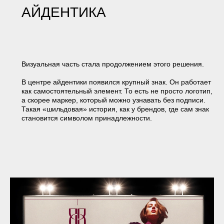
Все, что вы ожидаете от жилья бизнес сегмента,
теперь имеет свое воплощение. Ваш стиль и
жизненная концепция воплотились в сити-квартале,
носящем символическое название «ВВЕРХ», — пишет
подрядчик на
сайте
проекта.
Эта формулировка точно отражает то, каким в итоге
получился бренд.
Нам удалось сохранить исходное представление клиента
о проекте и не упростить его в процессе. При этом
результат не распадается на отдельные элементы. Одна и
та же логика прослеживается везде: от названия до
рекламных кампаний. За счёт этого проект
воспринимается цельно и к месту.
ОБСУДИМ