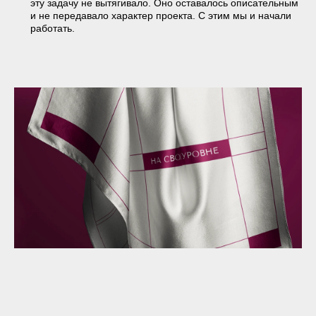
Визуальная часть стала продолжением этого решения.
В центре айдентики появился крупный знак. Он работает
как самостоятельный элемент. То есть не просто логотип,
а скорее маркер, который можно узнавать без подписи.
Такая «шильдовая» история, как у брендов, где сам знак
становится символом принадлежности.
Цвет — отдельный акцент и один из самых заметных
приемов. Довольно смелый для рынка: насыщенный,
на грани бордового и фуксии. Он сразу притягивает
внимание и придает ощущение респектабельности.