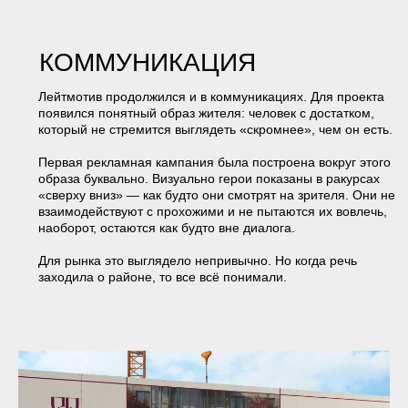
Навигация
Соцсети
АГЕНТСТВО
INSTAGRAM
УСЛУГИ
FACEBOOK
ПРОЕКТЫ
TELEGRAM
КОНТАКТЫ
VK
БЛОГ
BEHANCE
Позвонить по телефону
Написать на почту
8 (383) 211 91 80
M-F@M-F.RU
Сайт разработан в Punks